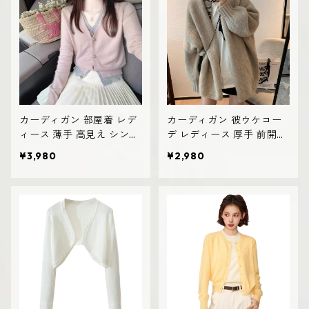
カーディガン 部屋着 レデ
カーディガン 彼ウケコー
ィース 薄手 高見え シンプ
デ レディース 厚手 前開き
ル おしゃれ 韓国風
デザイン 体型カバー
¥3,980
¥2,980