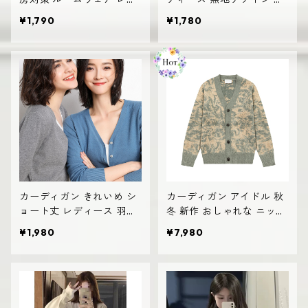
ィース シアー素材 羽織り
見え おしゃれ vネック
¥1,790
¥1,780
ゆったり
カーディガン きれいめ シ
カーディガン アイドル 秋
ョート丈 レディース 羽織
冬 新作 おしゃれな ニット
り 軽量 無地デザイン ニッ
vネック シングルボタン
¥1,980
¥7,980
ト