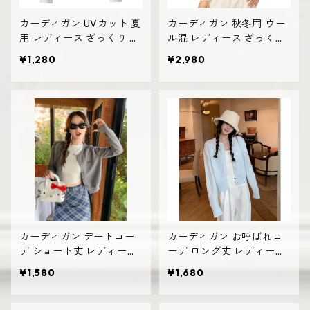
カーディガン UVカット 夏
カーディガン 秋冬用 ウー
用 レディース ざっくり シ
ル混 レディース ざっくり
ンプル おしゃれ
ニット 前開きトップス
¥1,280
¥2,980
カーディガン デートコー
カーディガン お呼ばれコ
デ ショート丈 レディース
ーデ ロング丈 レディース
前開きデザイン 韓国風 高
羽織り きれいめ トレンド
¥1,580
¥1,680
見え