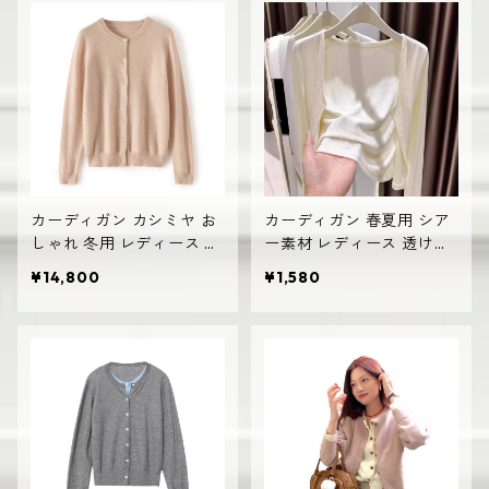
カーディガン カシミヤ お
カーディガン 春夏用 シア
しゃれ 冬用 レディース 体
ー素材 レディース 透け感
型カバー 厚手 高見え
あり 薄手 羽織り
¥14,800
¥1,580