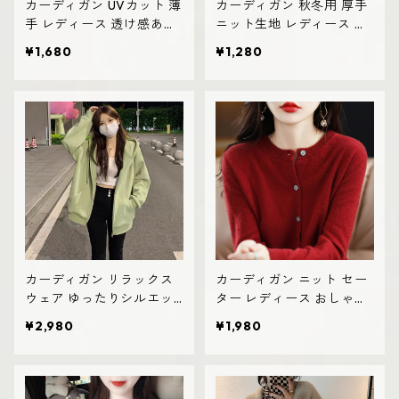
カーディガン UVカット 薄
カーディガン 秋冬用 厚手
手 レディース 透け感あり
ニット生地 レディース 羽
おしゃれ 韓国風
織り シンプル おしゃれ
¥1,680
¥1,280
カーディガン リラックス
カーディガン ニット セー
ウェア ゆったりシルエッ
ター レディース おしゃれ
ト レディース 厚手 無地デ
可愛い シンプル
¥2,980
¥1,980
ザイン