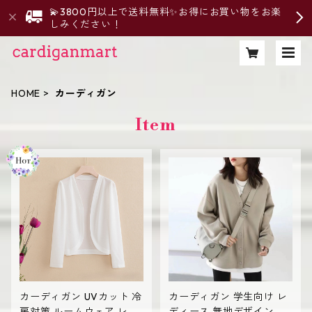
💫3800円以上で送料無料✨お得にお買い物をお楽
しみください！
HOME
カーディガン
Item
カーディガン UVカット 冷
カーディガン 学生向け レ
房対策 ルームウェア レデ
ディース 無地デザイン 高