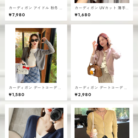
カーディガン アイドル 秋冬 新
カーディガン UVカット 薄手
作 おしゃれな ニット vネック
レディース 透け感あり おしゃ
¥7,980
¥1,680
シングルボタン
れ 韓国風
カーディガン デートコーデ シ
カーディガン デートコーデ シ
ョート丈 レディース 前開きデ
ョート丈 レディース 前開きデ
¥1,580
¥2,980
ザイン 韓国風 高見え
ザイン 韓国風 高見え