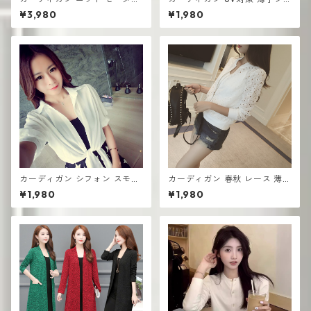
レディース おしゃれ 可愛い シ
ャケット ショール 長袖 エアコ
¥3,980
¥1,980
ンプル
ン対策 スーパーフェアリー
カーディガン シフォン スモー
カーディガン 春秋 レース 薄手
ルショール サマーショートス
ス モールジャケット 長袖 ショ
¥1,980
¥1,980
タイル 薄手 半袖 UV対策
ート