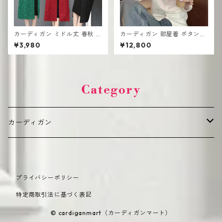
カーディガン ミドル丈 春秋 韓
カーディガン 部屋着 ボタンな
国風 オーバーザニー
し レディース 薄手 高見え シ
¥3,980
¥12,800
ンプル 韓国風
Category
カーディガン
デイリーカジュアル（普段使い向け）
プライバシーポリシー
カジュアル
オフィス・きれいめ（通勤・フォーマル向け）
特定商取引法に基づく表記
オーバーサイズ
ショート丈
季節別・機能性（シーズン・機能重視）
© cardiganmart（カーディガンマート）