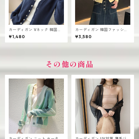
カーディガン Vネック 韓国ト
カーディガン 韓国ファッショ
レンド レディース 前開きデザ
ン レディース シンプル 高見え
¥1,480
¥3,580
イン 無地
可愛い
その他の商品
カーディガン ニット セーター
カーディガン UV対策 薄手ジ