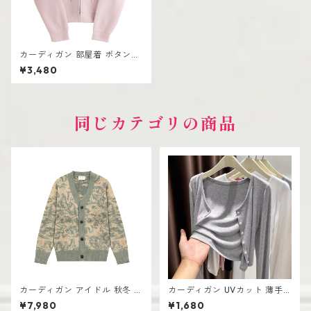
カーディガン 部屋着 ボタンな
し レディース 高見え シンプル
¥3,480
韓国風
同じカテゴリの商品
カーディガン アイドル 秋冬 新
カーディガン UVカット 薄手
作 おしゃれな ニット vネック
レディース 透け感あり おしゃ
¥7,980
¥1,680
シングルボタン
れ 韓国風