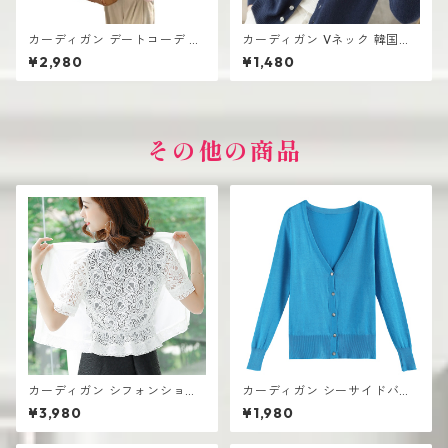
カーディガン デートコーデ シ
カーディガン Vネック 韓国ト
ョート丈 レディース 前開きデ
レンド レディース 前開きデザ
¥2,980
¥1,480
ザイン 韓国風 高見え
イン 無地
その他の商品
カーディガン シフォンショー
カーディガン シーサイドバケ
ル 夏用 多目的ショート レース
ーション 春夏 Vネック 長袖 セ
¥3,980
¥1,980
UV対策 薄手
ーター レディース エアコン対
策 日焼け止め