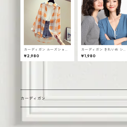
カーディガン ルーズショー
カーディガン きれいめ ショ
ト チェック柄 UV対策 長袖
ート丈 レディース 羽織り 
¥2,980
¥1,980
アイスシルク シフォン
量 無地デザイン ニット
カーディガン
デイリーカジュアル（普段使い向け）