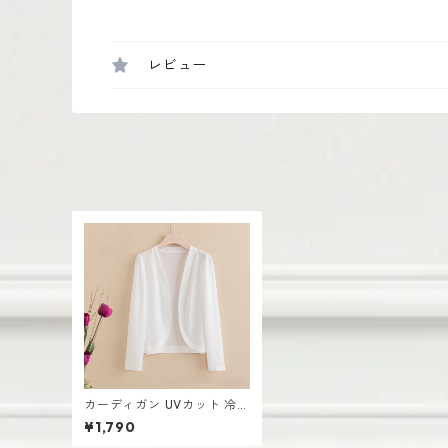
レビュー
カーディガン UVカット 冷房
対策 ルームウェア レディー
¥1,790
ス シアー素材 羽織り ゆった