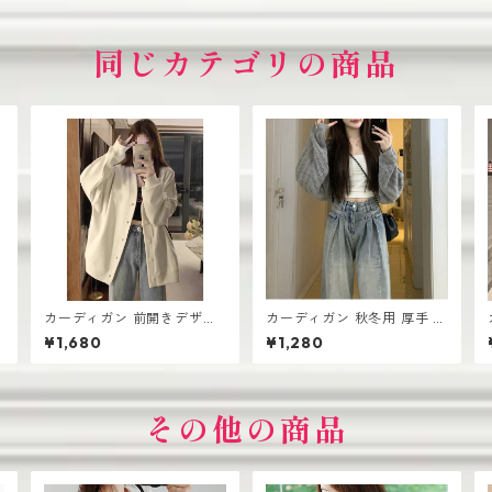
同じカテゴリの商品
カーディガン 前開きデザイ
カーディガン 秋冬用 厚手 ニ
ン 厚手 レディース ゆったり
ット生地 レディース 羽織り
¥1,680
¥1,280
シルエット
シンプル おしゃれ
その他の商品