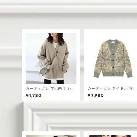
り
カーディガン 学生向け レデ
カーディガン アイドル 秋冬
ィース 無地デザイン 高見え
新作 おしゃれな ニット vネ
¥1,780
¥7,980
おしゃれ vネック
ック シングルボタン