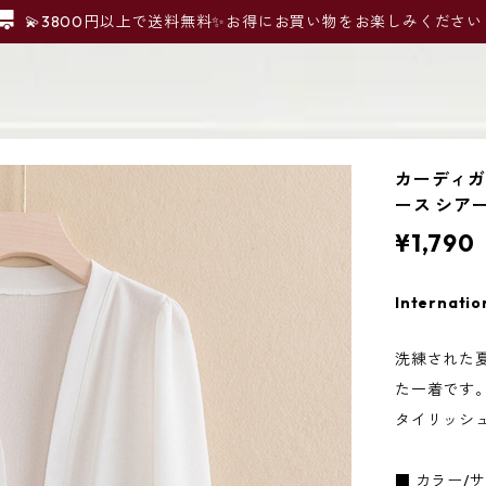
💫3800円以上で送料無料✨お得にお買い物をお楽しみください
カーディガ
ース シア
¥1,790
Internatio
洗練された
た一着です
タイリッシ
■ カラー/