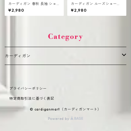
カーディガン 春秋 長袖 ショー
カーディガン ルーズショート
トセーター 薄手 ショール
チェック柄 UV対策 長袖 アイ
¥2,980
¥2,980
スシルク シフォン
Category
カーディガン
デイリーカジュアル（普段使い向け）
プライバシーポリシー
カジュアル
オフィス・きれいめ（通勤・フォーマル向け）
特定商取引法に基づく表記
オーバーサイズ
ショート丈
季節別・機能性（シーズン・機能重視）
© cardiganmart（カーディガンマート）
Powered by
韓国風
ロング丈
春夏向け（薄手・UVカット）