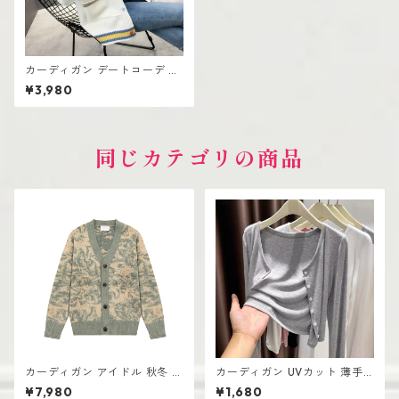
カーディガン デートコーデ シ
ョート丈 レディース 前開きデ
¥3,980
ザイン 韓国風 高見え
同じカテゴリの商品
カーディガン アイドル 秋冬 新
カーディガン UVカット 薄手
作 おしゃれな ニット vネック
レディース 透け感あり おしゃ
¥7,980
¥1,680
シングルボタン
れ 韓国風