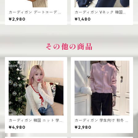
カーディガン デートコーデ シ
カーディガン Vネック 韓国ト
ョート丈 レディース 前開きデ
レンド レディース 前開きデザ
¥2,980
¥1,480
ザイン 韓国風 高見え
イン 無地
その他の商品
カーディガン 韓国 ニット 学生
カーディガン 学生向け 秋冬 ボ
向け おしゃれ 可愛い
タンセーターコート
¥4,980
¥2,980