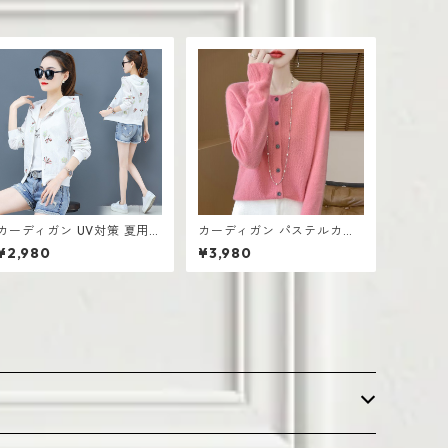
カーディガン UV対策 夏用
カーディガン パステルカラ
長袖 薄手 ショートジャケッ
ー 前開きデザイン レディー
¥2,980
¥3,980
ト 韓国 オールマッチ エアコ
ス 羽織り きれいめ トレンド
ン対策