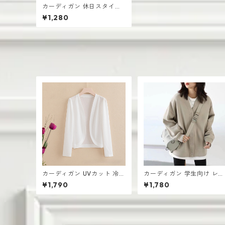
カーディガン 休日スタイル
ゆったり レディース 無地デ
¥1,280
ザイン シンプル
カーディガン UVカット 冷房
カーディガン 学生向け レデ
対策 ルームウェア レディー
ィース 無地デザイン 高見え
¥1,790
¥1,780
ス シアー素材 羽織り ゆった
おしゃれ vネック
り