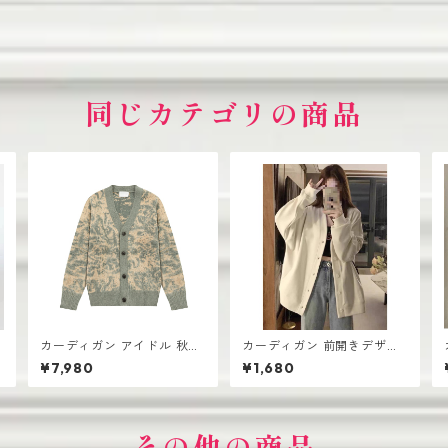
同じカテゴリの商品
カーディガン アイドル 秋冬
カーディガン 前開きデザイ
新作 おしゃれな ニット vネ
ン 厚手 レディース ゆったり
¥7,980
¥1,680
ック シングルボタン
シルエット