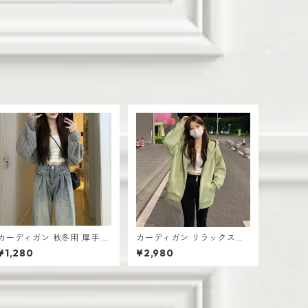
カーディガン 秋冬用 厚手 ニ
カーディガン リラックスウ
ット生地 レディース 羽織り
ェア ゆったりシルエット レ
¥1,280
¥2,980
シンプル おしゃれ
ディース 厚手 無地デザイン