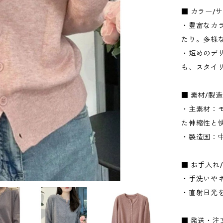
■ カラー/
・豊富なカ
たり。多様
・短めのデ
も、スタイ
■ 素材/製
・主素材：
た伸縮性と
・製造国：
■ お手入れ
・手洗いや
・直射日光
■ 発送・