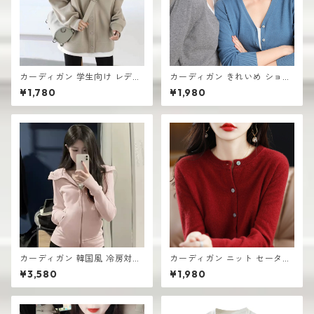
カーディガン 学生向け レディ
カーディガン きれいめ ショー
ース 無地デザイン 高見え おし
ト丈 レディース 羽織り 軽量
¥1,780
¥1,980
ゃれ vネック
無地デザイン ニット
カーディガン 韓国風 冷房対策
カーディガン ニット セーター
ルームウェア レディース 羽織
レディース おしゃれ 可愛い シ
¥3,580
¥1,980
り
ンプル