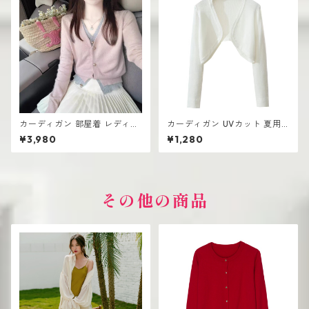
カーディガン 部屋着 レディー
カーディガン UVカット 夏用
ス 薄手 高見え シンプル おし
レディース ざっくり シンプル
¥3,980
¥1,280
ゃれ 韓国風
おしゃれ
その他の商品