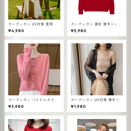
カーディガン UV対策 夏用 薄
カーディガン 春秋 薄手ニット
手 ランタンスリーブ シフォ ロ
ショートセーター アウターウ
¥4,980
¥5,980
ング丈
ェア ショールトップ
カーディガン パステルカラー
カーディガン UV対策 薄手ジ
前開きデザイン レディース 羽
ャケット ショール 長袖 エアコ
¥3,980
¥1,980
織り きれいめ トレンド
ン対策 スーパーフェアリー