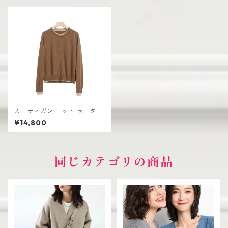
カーディガン ニット セーター
レディース おしゃれ 可愛い シ
¥14,800
ンプル
同じカテゴリの商品