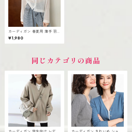
カーディガン 春夏用 薄手 羽織
り レディース 無地 UVカット
¥1,980
可愛い
同じカテゴリの商品
カーディガン 学生向け レディ
カーディガン きれいめ ショー