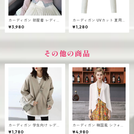
カーディガン 部屋着 レディー
カーディガン UVカット 夏用
ス 薄手 高見え シンプル おし
レディース ざっくり シンプル
¥3,980
¥1,280
ゃれ 韓国風
おしゃれ
その他の商品
カーディガン 学生向け レディ
カーディガン 韓国風 シフォン
ース 無地デザイン 高見え おし
UV対策 薄手 ショートジャケ
¥1,780
¥4,980