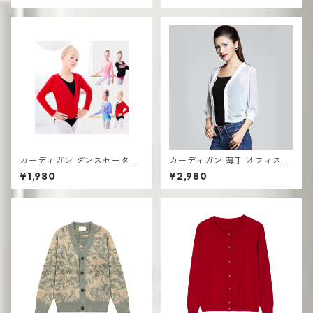
ゃれ vネック
ット スモールショール
カーディガン ダンスセーター
カーディガン 薄手 オフィスカ
春秋 ウォームジャケット 練習
ジュアル レディース 羽織り き
¥1,980
¥2,980
スーツ 子供用 スモールダンス
れいめ
ショール長袖 ニット