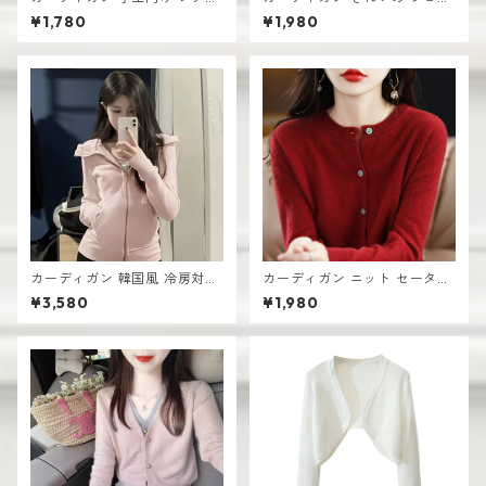
ース 無地デザイン 高見え おし
ト丈 レディース 羽織り 軽量
¥1,780
¥1,980
ゃれ vネック
無地デザイン ニット
カーディガン 韓国風 冷房対策
カーディガン ニット セーター
ルームウェア レディース 羽織
レディース おしゃれ 可愛い シ
¥3,580
¥1,980
り
ンプル