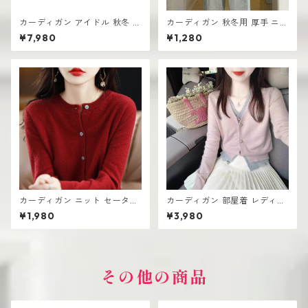
カーディガン アイドル 秋冬 新
カーディガン 秋冬用 厚手 ニッ
作 おしゃれな ニット vネック
ト生地 レディース 羽織り シン
¥7,980
¥1,280
シングルボタン
プル おしゃれ
カーディガン ニット セーター
カーディガン 部屋着 レディー
レディース おしゃれ 可愛い シ
ス 薄手 高見え シンプル おし
¥1,980
¥3,980
ンプル
ゃれ 韓国風
その他の商品