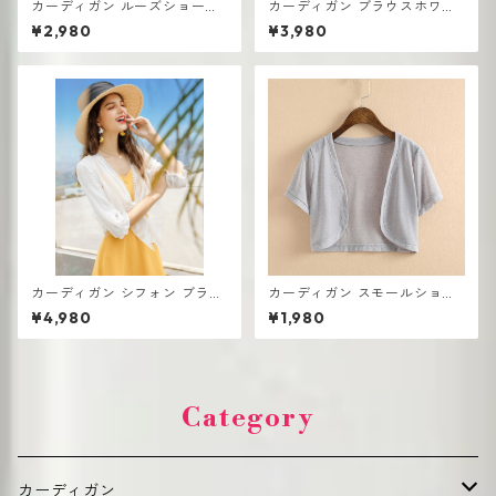
カーディガン ルーズショート
カーディガン ブラウスホワイ
チェック柄 UV対策 長袖 アイ
ト シフォン スモールショール
¥2,980
¥3,980
スシルク シフォン
UV対策 アウターウェア ショ
ートフェアリー
カーディガン シフォン ブラウ
カーディガン スモールショー
ス ショートレースカー ショー
ル サマーシフォン UV対策 エ
¥4,980
¥1,980
ル UV対策
アコン対策 薄手 スモールベス
ト
Category
カーディガン