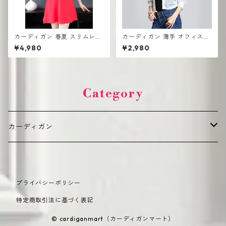
カーディガン 春夏 スリムレー
カーディガン 薄手 オフィスカ
ス ショートジャケット スモー
ジュアル レディース 羽織り き
¥4,980
¥2,980
ルスーツ
れいめ
Category
カーディガン
デイリーカジュアル（普段使い向け）
プライバシーポリシー
カジュアル
オフィス・きれいめ（通勤・フォーマル向け）
特定商取引法に基づく表記
オーバーサイズ
ショート丈
季節別・機能性（シーズン・機能重視）
© cardiganmart（カーディガンマート）