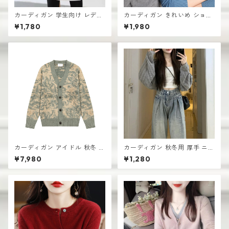
カーディガン 学生向け レディ
カーディガン きれいめ ショー
ース 無地デザイン 高見え おし
ト丈 レディース 羽織り 軽量
¥1,780
¥1,980
ゃれ vネック
無地デザイン ニット
カーディガン アイドル 秋冬 新
カーディガン 秋冬用 厚手 ニッ
作 おしゃれな ニット vネック
ト生地 レディース 羽織り シン
¥7,980
¥1,280
シングルボタン
プル おしゃれ