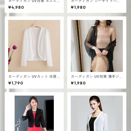
カーディガン UV対策 エスニ
カーディガン シーサイドバケ
ックスタイル 刺繍入り UV対
ーション 春夏 Vネック 長袖 セ
¥4,980
¥1,980
策 ロング丈 ビーチアウター
ーター レディース エアコン対
策 日焼け止め
カーディガン UVカット 冷房
カーディガン UV対策 薄手ジ
対策 ルームウェア レディース
ャケット ショール 長袖 エアコ
¥1,790
¥1,980
シアー素材 羽織り ゆったり
ン対策 スーパーフェアリー