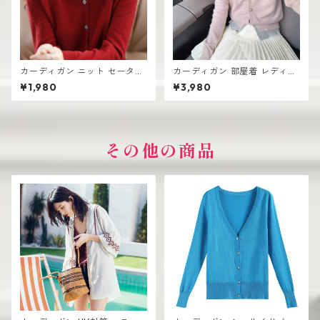
カーディガン ニット セーター
カーディガン 部屋着 レディー
レディース おしゃれ 可愛い シ
ス 薄手 高見え シンプル おし
¥1,980
¥3,980
ンプル
ゃれ 韓国風
その他の商品