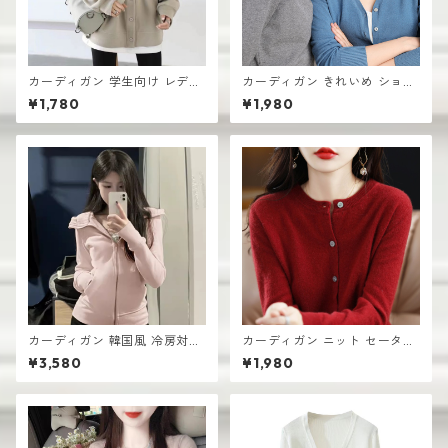
カーディガン 学生向け レディ
カーディガン きれいめ ショー
ース 無地デザイン 高見え おし
ト丈 レディース 羽織り 軽量
¥1,780
¥1,980
ゃれ vネック
無地デザイン ニット
カーディガン 韓国風 冷房対策
カーディガン ニット セーター
ルームウェア レディース 羽織
レディース おしゃれ 可愛い シ
¥3,580
¥1,980
り
ンプル