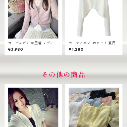
カーディガン 部屋着 レディー
カーディガン UVカット 夏用
ス 薄手 高見え シンプル おし
レディース ざっくり シンプル
¥3,980
¥1,280
ゃれ 韓国風
おしゃれ
その他の商品