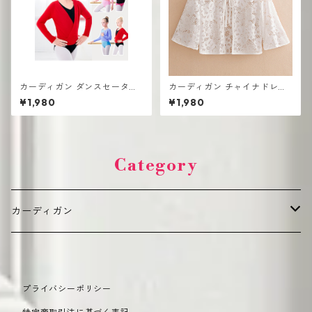
カーディガン ダンスセーター
カーディガン チャイナドレス
春秋 ウォームジャケット 練習
スカート ニットトップ UV対
¥1,980
¥1,980
スーツ 子供用 スモールダンス
策
ショール長袖 ニット
Category
カーディガン
デイリーカジュアル（普段使い向け）
プライバシーポリシー
カジュアル
オフィス・きれいめ（通勤・フォーマル向け）