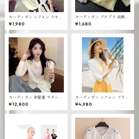
カーディガン シフォン スモー
カーディガン プチプラ 前開き
ルショール サマーショートス
デザイン レディース セーター
¥1,980
¥1,680
タイル 薄手 半袖 UV対策
シンプル 高見え
カーディガン 部屋着 ボタンな
カーディガン シフォン ブラウ
し レディース 薄手 高見え シ
ス ショートレースカー ショー
¥12,800
¥4,980
ンプル 韓国風
ル UV対策