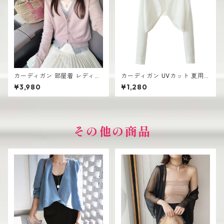
カーディガン 部屋着 レディー
カーディガン UVカット 夏用
ス 薄手 高見え シンプル おし
レディース ざっくり シンプル
¥3,980
¥1,280
ゃれ 韓国風
おしゃれ
その他の商品