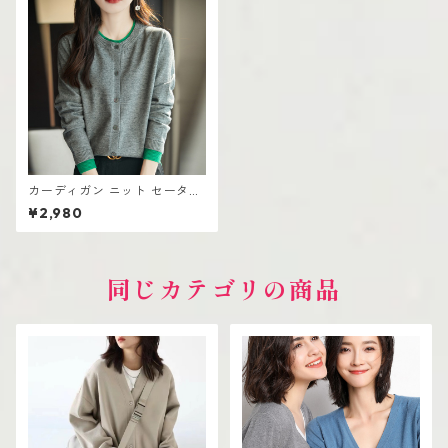
カーディガン ニット セーター
おしゃれ着 ロング丈 レディー
¥2,980
ス
同じカテゴリの商品