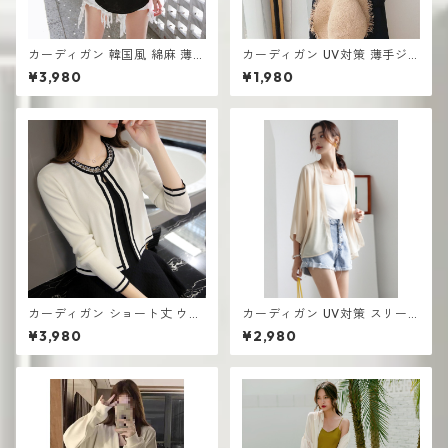
カーディガン 韓国風 綿麻 薄手
カーディガン UV対策 薄手ジ
女性用ケープ ショート UV対
ャケット ショール 長袖 エアコ
¥3,980
¥1,980
策学 カジュアル エアコン対策
ン対策 スーパーフェアリー
カーディガン ショート丈 ウエ
カーディガン UV対策 スリー
スタンスタイル 薄手 ニット 春
ブショート丈 アウター ホワイ
¥3,980
¥2,980
秋 ショールス
ト ショール 薄手