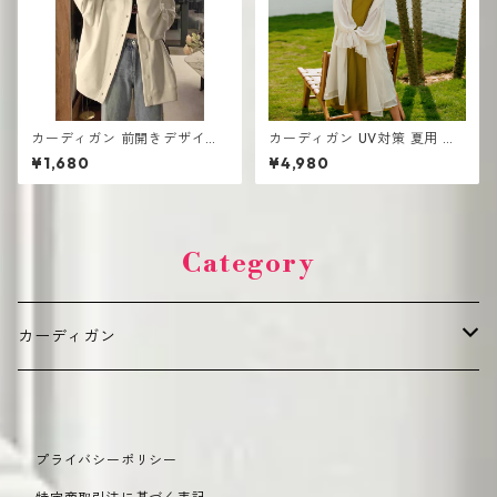
カーディガン 前開きデザイン
カーディガン UV対策 夏用 薄
厚手 レディース ゆったりシル
手 ランタンスリーブ シフォ ロ
¥1,680
¥4,980
エット
ング丈
Category
カーディガン
デイリーカジュアル（普段使い向け）
プライバシーポリシー
カジュアル
オフィス・きれいめ（通勤・フォーマル向け）