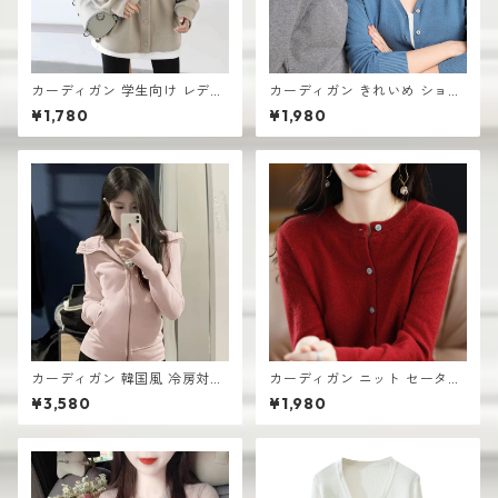
カーディガン 学生向け レディ
カーディガン きれいめ ショー
ース 無地デザイン 高見え おし
ト丈 レディース 羽織り 軽量
¥1,780
¥1,980
ゃれ vネック
無地デザイン ニット
カーディガン 韓国風 冷房対策
カーディガン ニット セーター
ルームウェア レディース 羽織
レディース おしゃれ 可愛い シ
¥3,580
¥1,980
り
ンプル