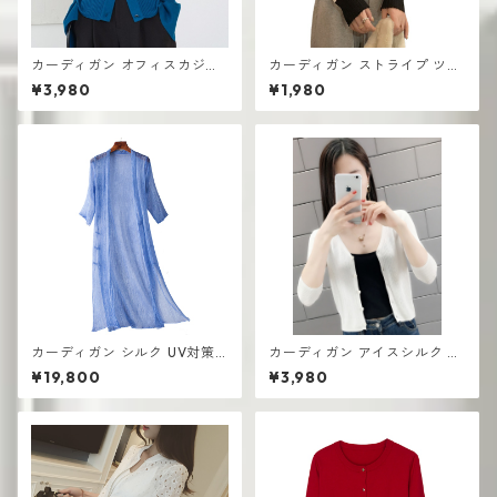
カーディガン オフィスカジュ
カーディガン ストライプ ツー
アル 高見え シンプル 韓国風
ピース セーター 韓国 ラウンド
¥3,980
¥1,980
ネック 長袖 カジュアル
カーディガン シルク UV対策
カーディガン アイスシルク ニ
薄手 コートロングショール
ット ショール 夏用
¥19,800
¥3,980