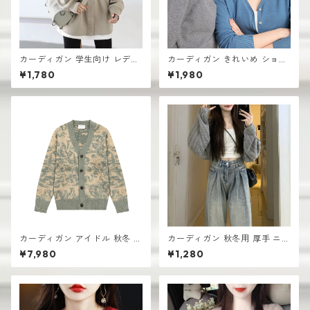
カーディガン 学生向け レディ
カーディガン きれいめ ショー
ース 無地デザイン 高見え おし
ト丈 レディース 羽織り 軽量
¥1,780
¥1,980
ゃれ vネック
無地デザイン ニット
カーディガン アイドル 秋冬 新
カーディガン 秋冬用 厚手 ニッ
作 おしゃれな ニット vネック
ト生地 レディース 羽織り シン
¥7,980
¥1,280
シングルボタン
プル おしゃれ