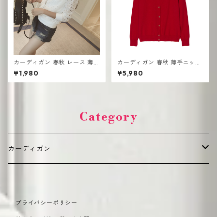
カーディガン 春秋 レース 薄手
カーディガン 春秋 薄手ニット
ス モールジャケット 長袖 ショ
ショートセーター アウターウ
¥1,980
¥5,980
ート
ェア ショールトップ
Category
カーディガン
デイリーカジュアル（普段使い向け）
プライバシーポリシー
カジュアル
オフィス・きれいめ（通勤・フォーマル向け）