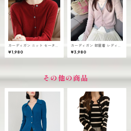
カーディガン ニット セーター
カーディガン 部屋着 レディー
レディース おしゃれ 可愛い シ
ス 薄手 高見え シンプル おし
¥1,980
¥3,980
ンプル
ゃれ 韓国風
その他の商品