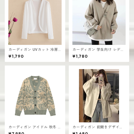
カーディガン UVカット 冷房
カーディガン 学生向け レディ
対策 ルームウェア レディース
ース 無地デザイン 高見え おし
¥1,790
¥1,780
シアー素材 羽織り ゆったり
ゃれ vネック
カーディガン アイドル 秋冬 新
カーディガン 前開きデザイン
作 おしゃれな ニット vネック
厚手 レディース ゆったりシル
¥7,980
¥1,680