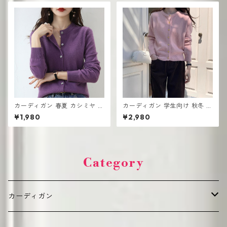
カーディガン 春夏 カシミヤ ニ
カーディガン 学生向け 秋冬 ボ
ット 長袖のセーター 韓国版 ウ
タンセーターコート
¥1,980
¥2,980
ール
Category
カーディガン
デイリーカジュアル（普段使い向け）