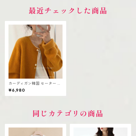
最近チェックした商品
カーディガン韓国 セーター 丸
首セーター 秋冬 カシミヤ ゆっ
¥6,980
たり
同じカテゴリの商品