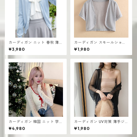
カーディガン ニット 春秋 薄手
カーディガン スモールショー
ラウンドネック トップコット
ル サマーシフォン UV対策 エ
¥3,980
¥1,980
ン
アコン対策 薄手 スモールベス
ト
カーディガン 韓国 ニット 学生
カーディガン UV対策 薄手ジ
向け おしゃれ 可愛い
ャケット ショール 長袖 エアコ
¥4,980
¥1,980
ン対策 スーパーフェアリー