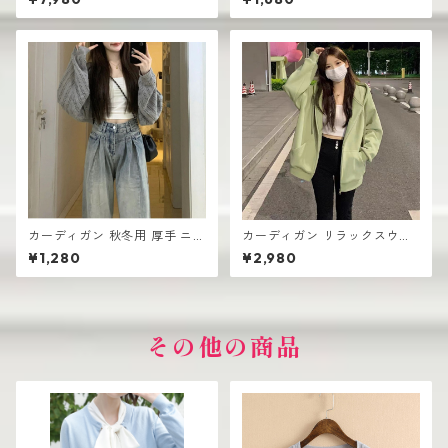
シングルボタン
エット
カーディガン 秋冬用 厚手 ニッ
カーディガン リラックスウェ
ト生地 レディース 羽織り シン
ア ゆったりシルエット レディ
¥1,280
¥2,980
プル おしゃれ
ース 厚手 無地デザイン
その他の商品