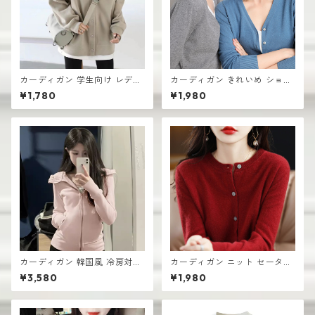
カーディガン 学生向け レディ
カーディガン きれいめ ショー
ース 無地デザイン 高見え おし
ト丈 レディース 羽織り 軽量
¥1,780
¥1,980
ゃれ vネック
無地デザイン ニット
カーディガン 韓国風 冷房対策
カーディガン ニット セーター
ルームウェア レディース 羽織
レディース おしゃれ 可愛い シ
¥3,580
¥1,980
り
ンプル