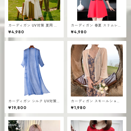
カーディガン UV対策 夏用 薄
カーディガン 春夏 スリムレー
手 ランタンスリーブ シフォ ロ
ス ショートジャケット スモー
¥4,980
¥4,980
ング丈
ルスーツ
カーディガン シルク UV対策
カーディガン スモールショー
薄手 コートロングショール
ル エアコン対策 長袖 シフォン
¥19,800
¥1,980
ビーチトップショーツ