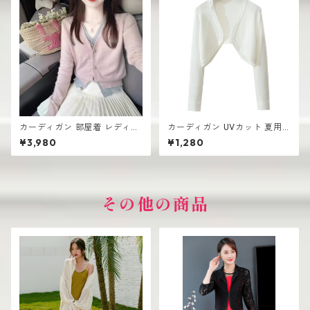
カーディガン 部屋着 レディー
カーディガン UVカット 夏用
ス 薄手 高見え シンプル おし
レディース ざっくり シンプル
¥3,980
¥1,280
ゃれ 韓国風
おしゃれ
その他の商品