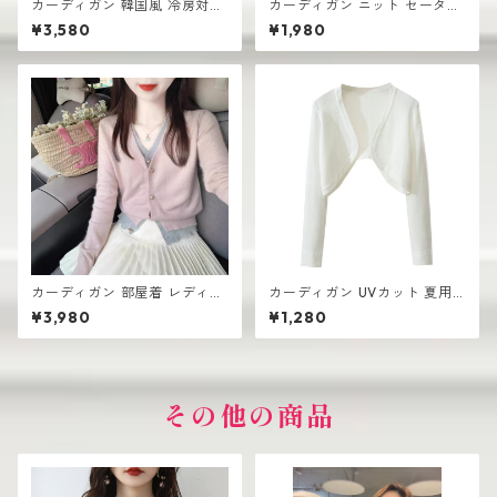
カーディガン 韓国風 冷房対策
カーディガン ニット セーター
ルームウェア レディース 羽織
レディース おしゃれ 可愛い シ
¥3,580
¥1,980
り
ンプル
カーディガン 部屋着 レディー
カーディガン UVカット 夏用
ス 薄手 高見え シンプル おし
レディース ざっくり シンプル
¥3,980
¥1,280
ゃれ 韓国風
おしゃれ
その他の商品