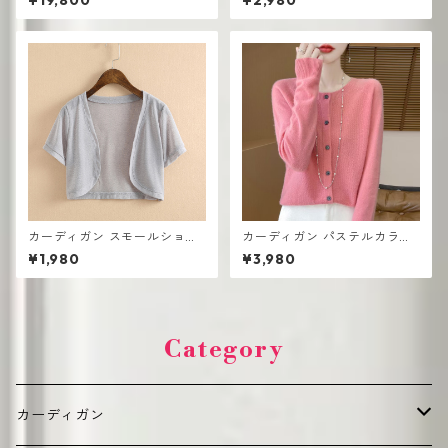
¥19,800
¥2,980
カーディガン スモールショー
カーディガン パステルカラー
ル サマーシフォン UV対策 エ
前開きデザイン レディース 羽
¥1,980
¥3,980
アコン対策 薄手 スモールベス
織り きれいめ トレンド
ト
Category
カーディガン