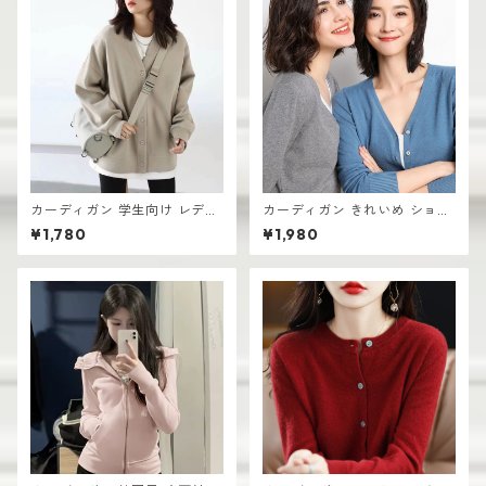
カーディガン 学生向け レディ
カーディガン きれいめ ショー
ース 無地デザイン 高見え おし
ト丈 レディース 羽織り 軽量
¥1,780
¥1,980
ゃれ vネック
無地デザイン ニット