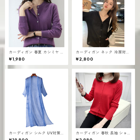
カーディガン 春夏 カシミヤ ニ
カーディガン ネック 冷房対策
ット 長袖のセーター 韓国版 ウ
冷房対策 薄手 夏用 透け感あり
¥1,980
¥2,800
ール
カーディガン シルク UV対策
カーディガン 春秋 長袖 ショー
薄手 コートロングショール
トセーター 薄手 ショール