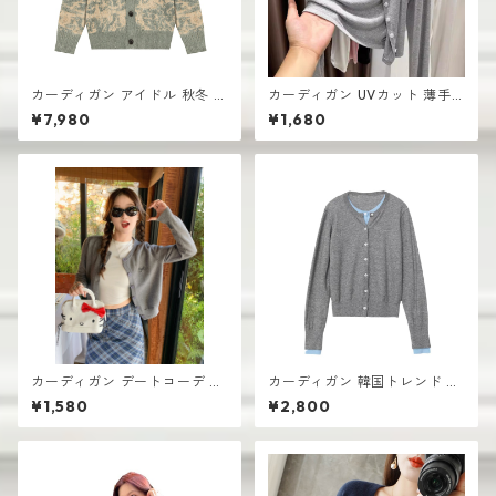
カーディガン アイドル 秋冬 新
カーディガン UVカット 薄手
作 おしゃれな ニット vネック
レディース 透け感あり おしゃ
¥7,980
¥1,680
シングルボタン
れ 韓国風
カーディガン デートコーデ シ
カーディガン 韓国トレンド レ
ョート丈 レディース 前開きデ
ディース ショート丈 前開きデ
¥1,580
¥2,800
ザイン 韓国風 高見え
ザイン 無地