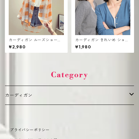
カーディガン ルーズショート
カーディガン きれいめ ショー
チェック柄 UV対策 長袖 アイ
ト丈 レディース 羽織り 軽量
¥2,980
¥1,980
スシルク シフォン
無地デザイン ニット
Category
カーディガン
デイリーカジュアル（普段使い向け）
プライバシーポリシー
カジュアル
オフィス・きれいめ（通勤・フォーマル向け）