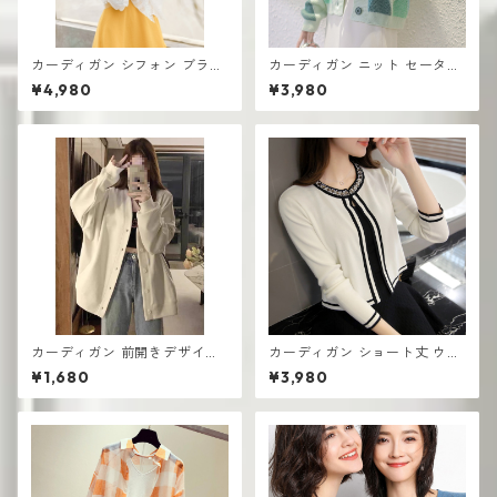
カーディガン シフォン ブラウ
カーディガン ニット セーター
ス ショートレースカー ショー
レディース おしゃれ 可愛い シ
¥4,980
¥3,980
ル UV対策
ンプル
カーディガン 前開きデザイン
カーディガン ショート丈 ウエ
厚手 レディース ゆったりシル
スタンスタイル 薄手 ニット 春
¥1,680
¥3,980
エット
秋 ショールス