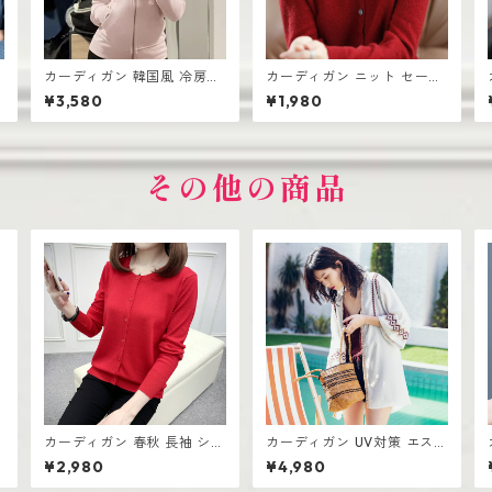
カーディガン 韓国風 冷房対
カーディガン ニット セータ
軽
策 ルームウェア レディース
ー レディース おしゃれ 可愛
¥3,580
¥1,980
羽織り
い シンプル
その他の商品
カーディガン 春秋 長袖 ショ
カーディガン UV対策 エスニ
ートセーター 薄手 ショール
ックスタイル 刺繍入り UV対
¥2,980
¥4,980
策 ロング丈 ビーチアウター