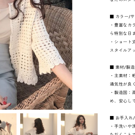
■ カラー/
・豊富なカ
ら特別な日
・ショート
スタイルア
■ 素材/製
・主素材：
通気性が良
・製造国：
め、安心し
■ お手入れ
・手洗いや
ただくこと