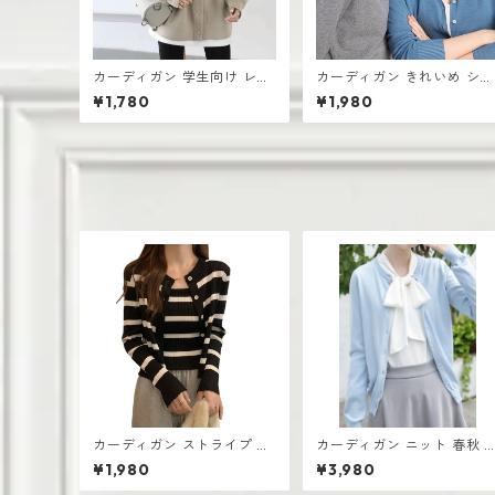
カーディガン 学生向け レデ
カーディガン きれいめ ショ
ィース 無地デザイン 高見え
ート丈 レディース 羽織り 
¥1,780
¥1,980
おしゃれ vネック
量 無地デザイン ニット
カーディガン ストライプ ツ
カーディガン ニット 春秋 薄
ーピース セーター 韓国 ラウ
手 ラウンドネック トップコ
¥1,980
¥3,980
ンドネック 長袖 カジュアル
ットン