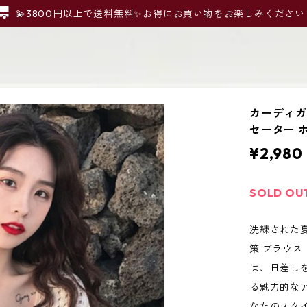
💫3800円以上で送料無料✨お得にお買い物をお楽しみください
カーディガ
セーター 
¥2,980
SOLD OU
洗練された
策 ブラウス
は、日差し
る魅力的な
なたのスタ