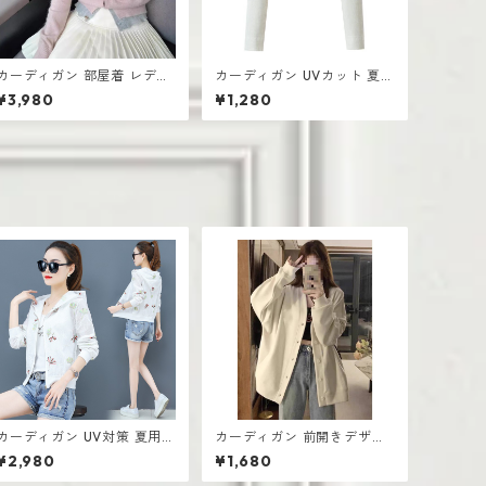
カーディガン 部屋着 レディ
カーディガン UVカット 夏用
ース 薄手 高見え シンプル
レディース ざっくり シンプ
¥3,980
¥1,280
おしゃれ 韓国風
ル おしゃれ
カーディガン UV対策 夏用
カーディガン 前開きデザイ
長袖 薄手 ショートジャケッ
ン 厚手 レディース ゆったり
¥2,980
¥1,680
ト 韓国 オールマッチ エアコ
シルエット
ン対策