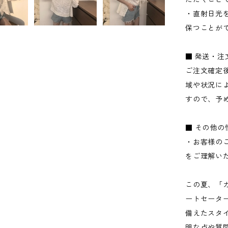
・直射日光
保つことが
■ 発送・
ご注文確定
域や状況に
すので、予
■ その他の
・お客様の
をご理解い
この夏、「カ
ートセータ
備えたスタ
明な点や質