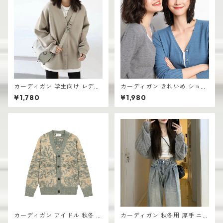
カーディガン 学生向け レディ
カーディガン きれいめ ショー
ース 無地デザイン 高見え おし
ト丈 レディース 羽織り 軽量
¥1,780
¥1,980
ゃれ vネック
無地デザイン ニット
カーディガン アイドル 秋冬 新
カーディガン 秋冬用 厚手 ニッ
作 おしゃれな ニット vネック
ト生地 レディース 羽織り シン