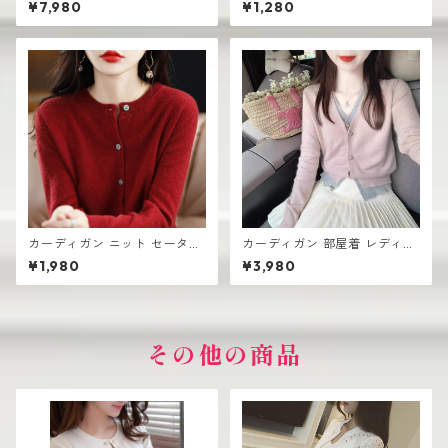
¥7,980
¥1,280
シングルボタン
プル おしゃれ
カーディガン ニット セーター
カーディガン 部屋着 レディー
レディース おしゃれ 可愛い シ
ス 薄手 高見え シンプル おし
¥1,980
¥3,980
ンプル
ゃれ 韓国風
その他の商品