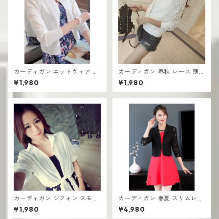
カーディガン ニットウェア 薄
カーディガン 春秋 レース 薄手
手ジャケット 春 ショート エア
ス モールジャケット 長袖 ショ
¥1,980
¥1,980
コン対策 セーター
ート
カーディガン シフォン スモー
カーディガン 春夏 スリムレー
ルショール サマーショートス
ス ショートジャケット スモー
¥1,980
¥4,980
タイル 薄手 半袖 UV対策
ルスーツ