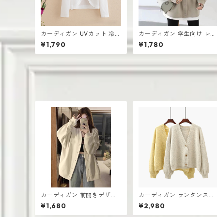
カーディガン UVカット 冷房
カーディガン 学生向け レデ
対策 ルームウェア レディー
ィース 無地デザイン 高見え
¥1,790
¥1,780
ス シアー素材 羽織り ゆった
おしゃれ vネック
り
カーディガン 前開きデザイ
カーディガン ランタンスリ
ン 厚手 レディース ゆったり
ーブ Vネック セーター 春秋
¥1,680
¥2,980
シルエット
トップショート