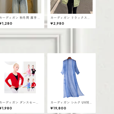
カーディガン 秋冬用 厚手 ニ
カーディガン リラックスウ
ット生地 レディース 羽織り
ェア ゆったりシルエット レ
¥1,280
¥2,980
シンプル おしゃれ
ディース 厚手 無地デザイン
カーディガン ダンスセータ
カーディガン シルク UV対策
秋 ウォームジャケット
薄手 コートロングショール
¥1,980
¥19,800
練習スーツ 子供用 スモール
ダンスショール長袖 ニット