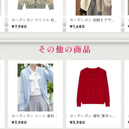
カーディガン アイドル 秋冬
カーディガン 前開きデザイ
新作 おしゃれな ニット vネ
ン 厚手 レディース ゆったり
¥7,980
¥1,680
ック シングルボタン
シルエット
その他の商品
カーディガン ニット 春秋 薄
カーディガン 春秋 薄手ニッ
手 ラウンドネック トップコ
ト ショートセーター アウタ
ー 春
¥3,980
¥5,980
ットン
ーウェア ショールトップ