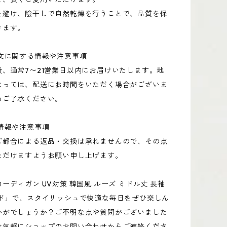
を避け、陰干しで自然乾燥を行うことで、品質を保
きます。
注文に関する情報や注意事項
後、通常7〜21営業日以内にお届けいたします。地
よっては、配送にお時間をいただく場合がございま
めご了承ください。
情報や注意事項
ご都合による返品・交換は承れませんので、その点
ただけますようお願い申し上げます。
ーディガン UV対策 韓国風 ルーズ ミドル丈 長袖
ンド」で、スタイリッシュで快適な毎日をぜひ楽しん
かがでしょうか？ご不明な点や質問がございました
お気軽にショップのお問い合わせからご連絡くださ