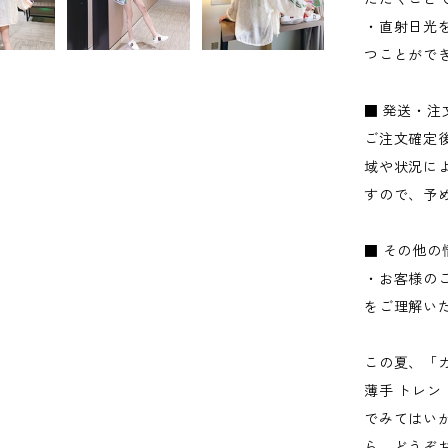
・直射日光
つことがで
■ 発送・
ご注文確定
域や状況に
すので、予
■ その他の
・お客様の
をご理解い
この夏、「カ
薄手 トレ
でみてはい
ら、どうぞ