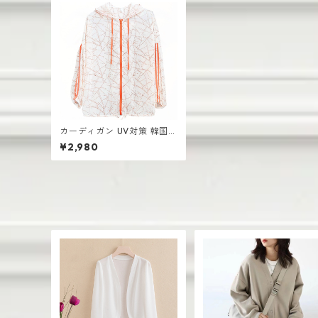
カーディガン UV対策 韓国風
ルーズ ミドル丈 長袖 薄手
¥2,980
トレンド