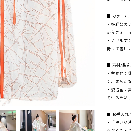
■ カラー/
・多彩なカ
からフォー
・ミドル丈
持って着用
■ 素材/製
・主素材：
く、柔らか
・製造国：
ているため
■ お手入れ
・手洗いや
ただくこと