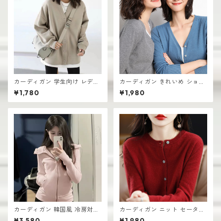
カーディガン 学生向け レディ
カーディガン きれいめ ショー
ース 無地デザイン 高見え おし
ト丈 レディース 羽織り 軽量
¥1,780
¥1,980
ゃれ vネック
無地デザイン ニット
カーディガン 韓国風 冷房対策
カーディガン ニット セーター
ルームウェア レディース 羽織
レディース おしゃれ 可愛い シ
¥3,580
¥1,980