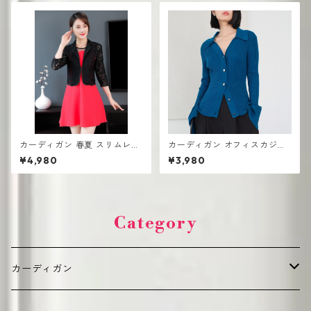
カーディガン 春夏 スリムレー
カーディガン オフィスカジュ
ス ショートジャケット スモー
アル 高見え シンプル 韓国風
¥4,980
¥3,980
ルスーツ
Category
カーディガン
デイリーカジュアル（普段使い向け）