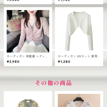
り
ンプル
カーディガン 部屋着 レディー
カーディガン UVカット 夏用
ス 薄手 高見え シンプル おし
レディース ざっくり シンプル
¥3,980
¥1,280
ゃれ 韓国風
おしゃれ
その他の商品