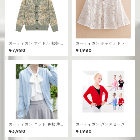
カーディガン アイドル 秋冬 新
カーディガン チャイナドレス
作 おしゃれな ニット vネック
スカート ニットトップ UV対
¥7,980
¥1,980
シングルボタン
策
カーディガン ニット 春秋 薄手
カーディガン ダンスセーター
ラウンドネック トップコット
春秋 ウォームジャケット 練習
¥3,980
¥1,980
ン
スーツ 子供用 スモールダンス
ショール長袖 ニット