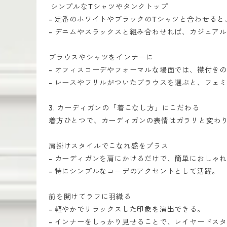
シンプルなTシャツやタンクトップ
- 定番のホワイトやブラックのTシャツと合わせる
- デニムやスラックスと組み合わせれば、カジュア
ブラウスやシャツをインナーに
- オフィスコーデやフォーマルな場面では、襟付き
- レースやフリルがついたブラウスを選ぶと、フェ
3. カーディガンの「着こなし方」にこだわる
着方ひとつで、カーディガンの表情はガラリと変わ
肩掛けスタイルでこなれ感をプラス
- カーディガンを肩にかけるだけで、簡単におしゃ
- 特にシンプルなコーデのアクセントとして活躍。
前を開けてラフに羽織る
- 軽やかでリラックスした印象を演出できる。
- インナーをしっかり見せることで、レイヤードス