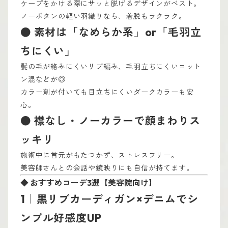
ケープをかける際にサッと脱げるデザインがベスト。
ノーボタンの軽い羽織りなら、着脱もラクラク。
● 素材は「なめらか系」or「毛羽立
ちにくい」
髪の毛が絡みにくいリブ編み、毛羽立ちにくいコット
ン混などが◎
カラー剤が付いても目立ちにくいダークカラーも安
心。
● 襟なし・ノーカラーで顔まわりス
ッキリ
施術中に首元がもたつかず、ストレスフリー。
美容師さんとの会話や鏡映りにも自信が持てます。
◆ おすすめコーデ3選【美容院向け】
1｜黒リブカーディガン×デニムでシ
ンプル好感度UP