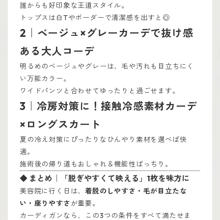
誰からも好印象な王道スタイル。
トップスは白Tやボーダーで清潔感を出すと◎
2｜ベージュ×グレーカーデで抜け感
ある大人コーデ
明るめのベージュやグレーは、毛や汚れも目立ちにく
い万能カラー。
ワイドパンツと合わせてゆったりと過ごせます。
3｜冷房対策に！接触冷感素材カーデ
×ロングスカート
夏の冷え対策にぴったりなひんやり素材を選べば快
適。
施術後の帰り道もおしゃれ＆機能性ばっちり。
◆ まとめ｜「脱ぎやすくて映える」1枚を味方に
美容院に行く日は、
着脱のしやすさ・毛が目立たな
い・座りやすさ
が重要。
カーディガンなら、この3つの条件をすべて満たせま