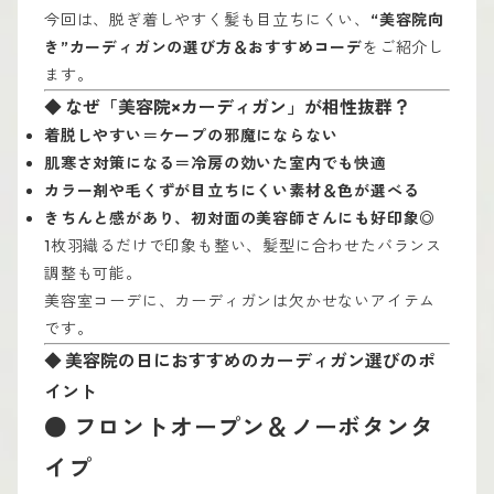
今回は、脱ぎ着しやすく髪も目立ちにくい、
“美容院向
き”カーディガンの選び方＆おすすめコーデ
をご紹介し
ます。
◆ なぜ「美容院×カーディガン」が相性抜群？
着脱しやすい＝ケープの邪魔にならない
肌寒さ対策になる＝冷房の効いた室内でも快適
カラー剤や毛くずが目立ちにくい素材＆色が選べる
きちんと感があり、初対面の美容師さんにも好印象◎
1枚羽織るだけで印象も整い、髪型に合わせたバランス
調整も可能。
美容室コーデに、カーディガンは欠かせないアイテム
です。
◆ 美容院の日におすすめのカーディガン選びのポ
イント
● フロントオープン＆ノーボタンタ
イプ